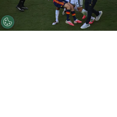
©
Getty Images.
Leandro Paredes y Thiago Almada
contra Gavi tras la derrota trasandina.
Por
Jorge Rubio
Sigue a Redgol en Google!
Gavi
no tuvo minutos en la final del
Mundial 2026
, donde España le ganó por
1-0 a Argentina y alzó el trofeo dorado por
segunda vez en su historia. A pesar de eso,