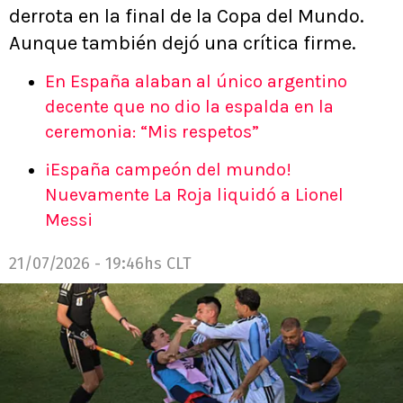
derrota en la final de la Copa del Mundo.
Aunque también dejó una crítica firme.
En España alaban al único argentino
decente que no dio la espalda en la
ceremonia: “Mis respetos”
¡España campeón del mundo!
Nuevamente La Roja liquidó a Lionel
Messi
21/07/2026 - 19:46hs CLT