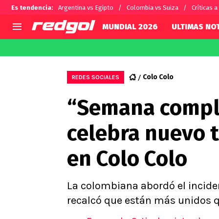
Es tendencia
:
Argentina vs Egipto
Colombia vs Suiza
Críticas 
MUNDIAL 2026
ULTIMAS NOT
AGENDA
CHILE
MUNDO
Hoy en TV
Selección Chilena
Fútbol 
Colo Colo
REDES SOCIALES
Colo Colo
Darío O
“Semana compli
U de Chile
Alexis 
U Católica
Carlos 
celebra nuevo t
Campeonato Nacional
Chileno
Primera B
en Colo Colo
Segunda División
Copa Chile
Supercopa Chile
La colombiana abordó el incide
Campeonato Femenino
recalcó que están más unidos 