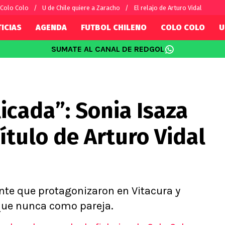
a Colo Colo
U de Chile quiere a Zaracho
El relajo de Arturo Vidal
ICIAS
AGENDA
FUTBOL CHILENO
COLO COLO
U
SUMATE AL CANAL DE REDGOL
SUDAMÉRICA
EUROPA
Internacional
Copa Libertadores
Champions L
sorio
Copa Sudamericana
Europa Leag
cada”: Sonia Isaza
Sánchez
Fútbol Argentino
Conference 
Palacios
Fútbol Brasileño
Ligue 1
ítulo de Arturo Vidal
s por el mundo
Premier Leag
Serie A
La Liga
Bundesliga
nte que protagonizaron en Vitacura y
que nunca como pareja.