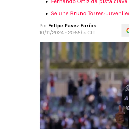
Fernando Ortiz da pista clave
APUESTAS
Se une Bruno Torres: Juvenile
Noticias
Guías
Por
Felipe Pavez Farías
Códigos
10/11/2024 - 20:55hs CLT
Pronósticos
Apuesta del día
Apuestas Mundial 2026