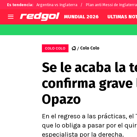
Es tendencia
:
Argentina vs Inglaterra
Plan anti Messi de Inglaterra
MUNDIAL 2026
ULTIMAS NOT
AGENDA
CHILE
MUNDO
Hoy en TV
Selección Chilena
Fútbol 
Colo Colo
COLO COLO
Colo Colo
Darío O
Se le acaba la 
U de Chile
Alexis 
U Católica
Carlos 
confirma grave 
Campeonato Nacional
Chileno
Primera B
Opazo
Segunda División
Copa Chile
Supercopa Chile
En el regreso a las prácticas, e
Campeonato Femenino
que lo obliga a pasar por el qu
especialista por la derecha.