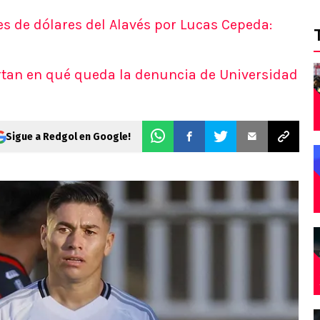
es de dólares del Alavés por Lucas Cepeda:
rtan en qué queda la denuncia de Universidad
Sigue a Redgol en Google!