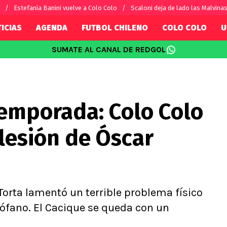
Estefanía Banini vuelve a Colo Colo
Scaloni deja de lado las Malvina
ICIAS
AGENDA
FUTBOL CHILENO
COLO COLO
U
SUMATE AL CANAL DE REDGOL
SUDAMÉRICA
EUROPA
Internacional
Copa Libertadores
Champions L
sorio
Copa Sudamericana
Europa Leag
temporada: Colo Colo
Sánchez
Fútbol Argentino
Conference 
Palacios
Fútbol Brasileño
Ligue 1
lesión de Óscar
s por el mundo
Premier Leag
Serie A
La Liga
Bundesliga
l Torta lamentó un terrible problema físico
irófano. El Cacique se queda con un