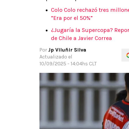
APUESTAS
Colo Colo rechazó tres millon
Noticias
“Era por el 50%”
Guías
¿Jugaría la Supercopa? Repo
Códigos
de Chile a Javier Correa
Pronósticos
Apuesta del día
Por
Jp Viluñir Silva
Apuestas Mundial 2026
Actualizado el
10/09/2025 - 14:04hs CLT