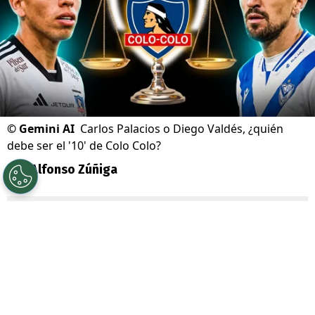
©
Gemini AI
Carlos Palacios o Diego Valdés, ¿quién
debe ser el '10' de Colo Colo?
Por
Alfonso Zúñiga
Sigue a Redgol en Google!
Con la incorporación del caboverdiano
Vozinha
y el inminente arribo de
Iván
Román
, sólo le resta a
Colo Colo
utilizar