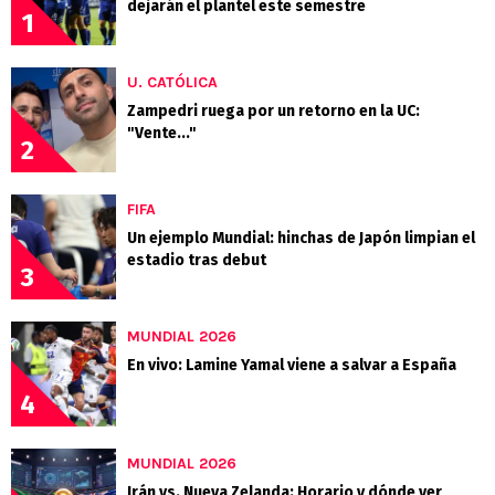
dejarán el plantel este semestre
1
U. CATÓLICA
Zampedri ruega por un retorno en la UC:
"Vente..."
2
FIFA
Un ejemplo Mundial: hinchas de Japón limpian el
estadio tras debut
3
MUNDIAL 2026
En vivo: Lamine Yamal viene a salvar a España
4
MUNDIAL 2026
Irán vs. Nueva Zelanda: Horario y dónde ver