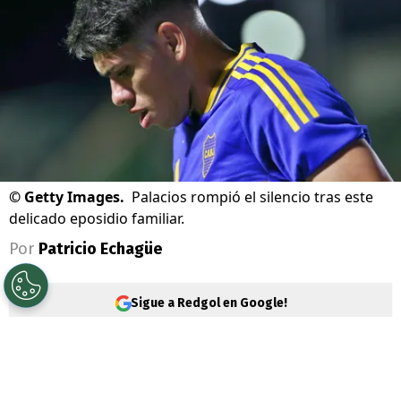
©
Getty Images.
Palacios rompió el silencio tras este
delicado eposidio familiar.
Por
Patricio Echagüe
Sigue a Redgol en Google!
Carlos Palacios
vive días complejos a