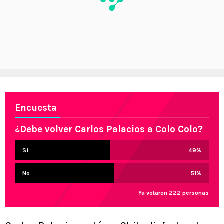
Encuesta
¿Debe volver Carlos Palacios a Colo Colo?
Sí
49
%
No
51
%
Ya votaron 222 personas