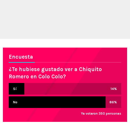
Encuesta
¿Te hubiese gustado ver a Chiquito
Romero en Colo Colo?
Sí
14
%
No
86
%
Ya votaron 350 personas