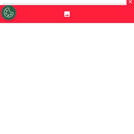
×
Sigue a Redgol en Google!
Brayan Cortés
hizo su esperado regreso a
la
selección de Chile
y pelea por ganarse
una camiseta de titular. El Indio logró
hacer su retorno a la Roja, pero más allá de
que viajó a Europa lo cierto es que ese no
era el plan original.