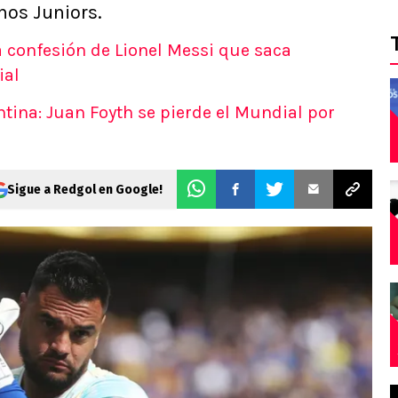
nos Juniors.
a confesión de Lionel Messi que saca
ial
tina: Juan Foyth se pierde el Mundial por
Sigue a Redgol en Google!