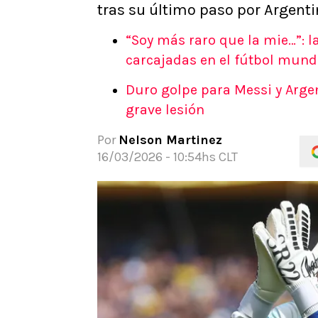
tras su último paso por Argenti
APUESTAS
Noticias
“Soy más raro que la mie…”: l
Guías
carcajadas en el fútbol mund
Códigos
Duro golpe para Messi y Argen
Pronósticos
grave lesión
Apuesta del día
Por
Nelson Martinez
16/03/2026 - 10:54hs CLT