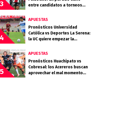
3
entre candidatos a torneos
internacionales
APUESTAS
Pronósticos Universidad
Católica vs Deportes La Serena:
4
la UC quiere empezar la
segunda rueda con fuerza
APUESTAS
Pronósticos Huachipato vs
Cobresal: los Acereros buscan
5
aprovechar el mal momento
minero