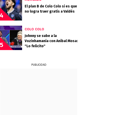
El plan B de Colo Colo si es que
no logra traer gratis a Valdés
4
COLO COLO
Johnny se sube a la
Vozinhamanía con Aníbal Mosa:
5
"Lo felicito"
PUBLICIDAD