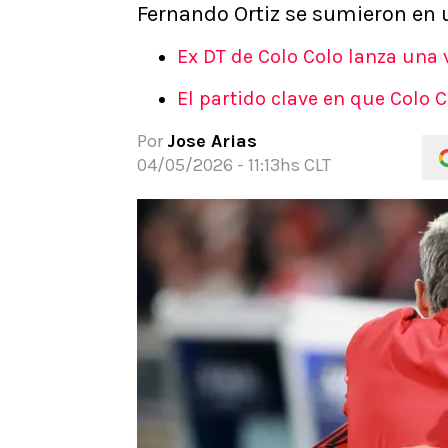
Fernando Ortiz se sumieron en 
APUESTAS
Noticias
Ex DT de Colo Colo lanza una 
Guías
El partido clave en que Colo 
Códigos
Pronósticos
Por
Jose Arias
Apuesta del día
04/05/2026 - 11:13hs CLT