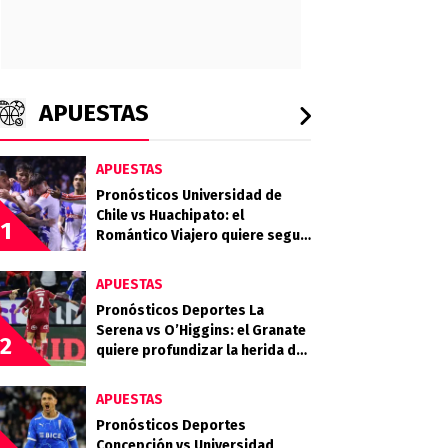
APUESTAS
APUESTAS
Pronósticos Universidad de
Chile vs Huachipato: el
1
Romántico Viajero quiere seguir
sumando de a tres
APUESTAS
Pronósticos Deportes La
Serena vs O’Higgins: el Granate
2
quiere profundizar la herida del
Celeste
APUESTAS
Pronósticos Deportes
Concepción vs Universidad