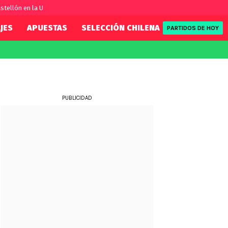
stellón en la U
JES
APUESTAS
SELECCIÓN CHILENA
REDSPORT
PARTIDOS DE HOY
FIFA
REDSPORT
eague
Eliminatorias
Tenis
ue
Formula 1
PUBLICIDAD
League
NBA
Rugby
ue
UFC
WWE
Boxeo