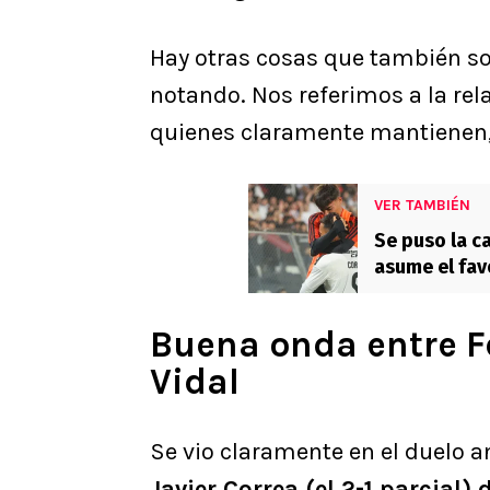
Hay otras cosas que también so
notando. Nos referimos a la rel
quienes claramente mantienen, 
VER TAMBIÉN
Se puso la c
asume el fa
al título”
Buena onda entre F
Vidal
Se vio claramente en el duelo 
Javier Correa (el 2-1 parcial)