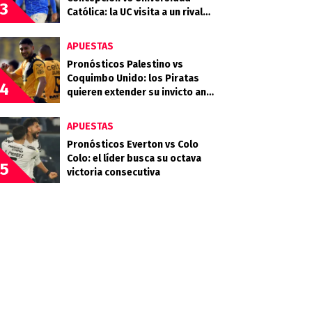
3
Católica: la UC visita a un rival
que llega en racha
APUESTAS
Pronósticos Palestino vs
Coquimbo Unido: los Piratas
4
quieren extender su invicto ante
los Árabes
APUESTAS
Pronósticos Everton vs Colo
Colo: el líder busca su octava
5
victoria consecutiva