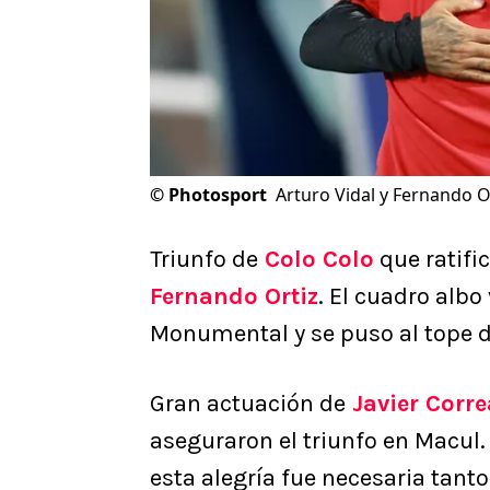
©
Photosport
Arturo Vidal y Fernando O
Triunfo de
Colo Colo
que ratifi
Fernando Ortiz
. El cuadro albo
Monumental y se puso al tope d
Gran actuación de
Javier Corre
aseguraron el triunfo en Macul.
esta alegría fue necesaria tant