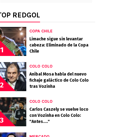
TOP REDGOL
COPA CHILE
Limache sigue sin levantar
cabeza: Eliminado de la Copa
1
Chile
COLO COLO
Aníbal Mosa habla del nuevo
fichaje galáctico de Colo Colo
2
tras Vozinha
COLO COLO
Carlos Caszely se vuelve loco
con Vozinha en Colo Colo:
3
"Antes...."
MERCADO