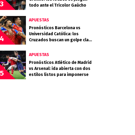
3
todo ante el Tricolor Gaúcho
APUESTAS
Pronósticos Barcelona vs
Universidad Católica: los
4
Cruzados buscan un golpe clave
en Guayaquil
APUESTAS
Pronósticos Atlético de Madrid
vs Arsenal: ida abierta con dos
5
estilos listos para imponerse