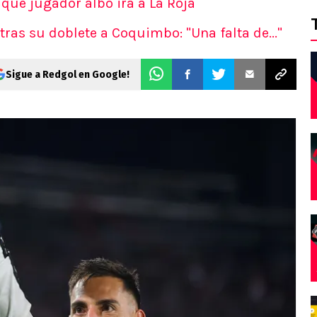
que jugador albo irá a La Roja
tras su doblete a Coquimbo: "Una falta de..."
Sigue a Redgol en Google!