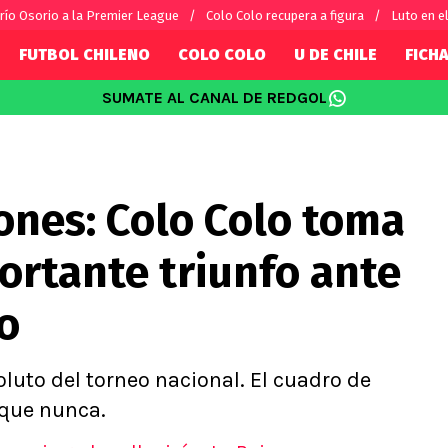
río Osorio a la Premier League
Colo Colo recupera a figura
Luto en el
FUTBOL CHILENO
COLO COLO
U DE CHILE
FICHA
SUMATE AL CANAL DE REDGOL
SUDAMÉRICA
EUROPA
Internacional
Copa Libertadores
Champions L
sorio
Copa Sudamericana
Europa Leag
ones: Colo Colo toma
Sánchez
Fútbol Argentino
Conference 
Palacios
Fútbol Brasileño
Ligue 1
ortante triunfo ante
s por el mundo
Premier Leag
Serie A
o
La Liga
Bundesliga
oluto del torneo nacional. El cuadro de
 que nunca.