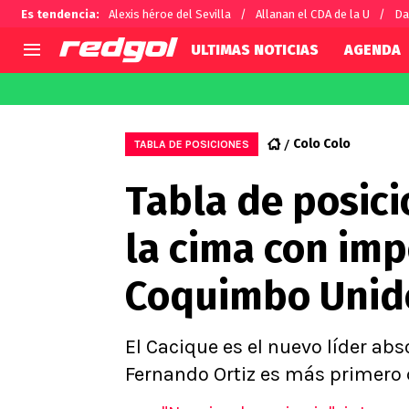
Es tendencia
:
Alexis héroe del Sevilla
Allanan el CDA de la U
Da
ULTIMAS NOTICIAS
AGENDA
AGENDA
CHILE
MUNDO
Hoy en TV
Selección Chilena
Fútbol 
Colo Colo
TABLA DE POSICIONES
Colo Colo
Darío O
Tabla de posici
U de Chile
Alexis 
U Católica
Carlos 
la cima con imp
Campeonato Nacional
Chileno
Primera B
Coquimbo Unid
Segunda División
Copa Chile
Supercopa Chile
El Cacique es el nuevo líder abs
Campeonato Femenino
Fernando Ortiz es más primero