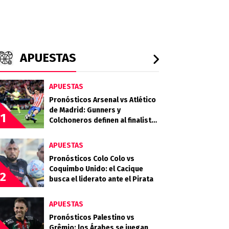
APUESTAS
APUESTAS
Pronósticos Arsenal vs Atlético
de Madrid: Gunners y
1
Colchoneros definen al finalista
en Londres
APUESTAS
Pronósticos Colo Colo vs
Coquimbo Unido: el Cacique
2
busca el liderato ante el Pirata
APUESTAS
Pronósticos Palestino vs
Grêmio: los Árabes se juegan