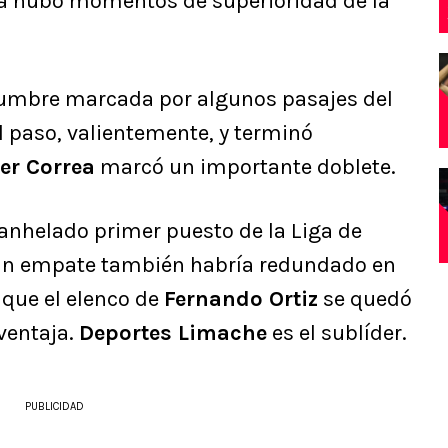
a hubo momentos de superioridad de la
dumbre marcada por algunos pasajes del
l paso, valientemente, y terminó
ier Correa
marcó un importante doblete.
l anhelado primer puesto de la Liga de
e un empate también habría redundado en
s que el elenco de
Fernando Ortiz
se quedó
ventaja.
Deportes Limache
es el sublíder.
PUBLICIDAD