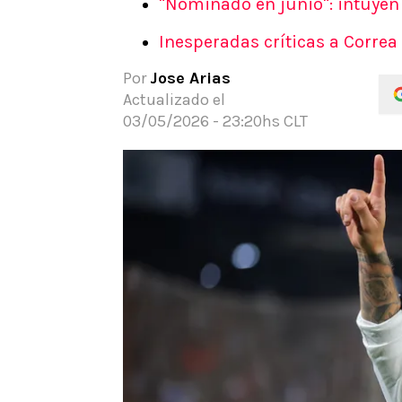
"Nominado en junio": intuyen 
APUESTAS
Inesperadas críticas a Correa 
Noticias
Guías
Por
Jose Arias
Códigos
Actualizado el
Pronósticos
03/05/2026 - 23:20hs CLT
Apuesta del día
Apuestas Mundial 2026