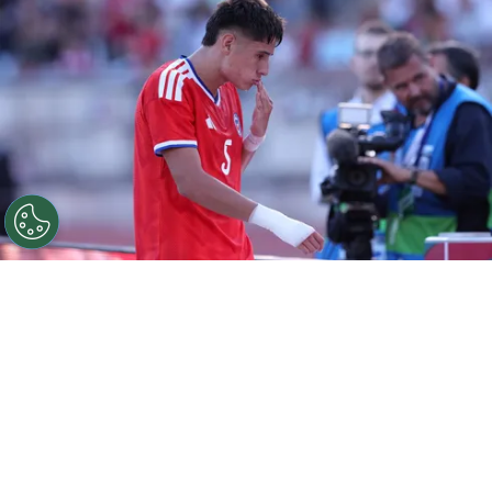
©
Carlos Rodrigues/Getty Images.
Iván Román tiene
muchas chances de seguir su carrera en Colo Colo.
Por
Jorge Rubio
Sigue a Redgol en Google!