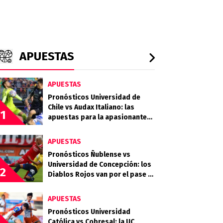
APUESTAS
APUESTAS
Pronósticos Universidad de
Chile vs Audax Italiano: las
1
apuestas para la apasionante
definición de la Copa de la Liga
APUESTAS
Pronósticos Ñublense vs
Universidad de Concepción: los
2
Diablos Rojos van por el pase a
la semifinal
APUESTAS
Pronósticos Universidad
Católica vs Cobresal: la UC