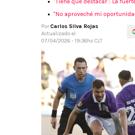
"Tiene que destacar": La fuert
APUESTAS
"No aproveché mi oportunidad
Noticias
Guías
Por
Carlos Silva Rojas
Códigos
Actualizado el
Pronósticos
07/04/2026 - 19:36hs CLT
Apuesta del día
Apuestas Mundial 2026