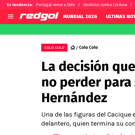
Es tendencia
:
Portugal vence a Chile
Histórico contra Córdova
MUNDIAL 2026
ULTIMAS NOT
AGENDA
CHILE
MUNDO
Hoy en TV
Selección Chilena
Fútbol 
Colo Colo
COLO COLO
Colo Colo
Darío O
La decisión que
U de Chile
Alexis 
U Católica
Carlos 
no perder para
Campeonato Nacional
Chileno
Primera B
Hernández
Segunda División
Copa Chile
Supercopa Chile
Una de las figuras del Cacique e
Campeonato Femenino
delantero, quien termina su con