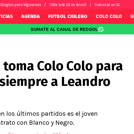
Elogios para Vigouroux
Chile Sub 20 vs Brasil
Cobresal vs UC
ICIAS
AGENDA
FUTBOL CHILENO
COLO COLO
U
SUMATE AL CANAL DE REDGOL
SUDAMÉRICA
EUROPA
Internacional
Copa Libertadores
Champions L
sorio
Copa Sudamericana
Europa Leag
 toma Colo Colo para
Sánchez
Fútbol Argentino
Conference 
Palacios
Fútbol Brasileño
Ligue 1
 siempre a Leandro
s por el mundo
Premier Leag
Serie A
La Liga
Bundesliga
n los últimos partidos es el joven
trato con Blanco y Negro.