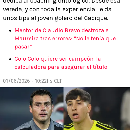
dedica al coaching ontológico. Desde esa
vereda, y con toda la experiencia, le da
unos tips al joven golero del Cacique.
Mentor de Claudio Bravo destroza a
Maureira tras errores: “No le tenía que
pasar”
Colo Colo quiere ser campeón: la
calculadora para asegurar el título
01/06/2026 - 10:22hs CLT