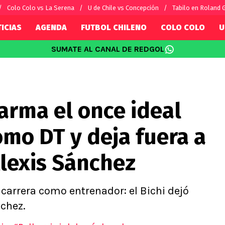
Colo Colo vs La Serena
U de Chile vs Concepción
Tabilo en Roland 
ICIAS
AGENDA
FUTBOL CHILENO
COLO COLO
U
SUMATE AL CANAL DE REDGOL
SUDAMÉRICA
EUROPA
Internacional
Copa Libertadores
Champions L
sorio
Copa Sudamericana
Europa Leag
arma el once ideal
Sánchez
Fútbol Argentino
Conference 
Palacios
Fútbol Brasileño
Ligue 1
omo DT y deja fuera a
s por el mundo
Premier Leag
Serie A
Alexis Sánchez
La Liga
Bundesliga
 carrera como entrenador: el Bichi dejó
nchez.