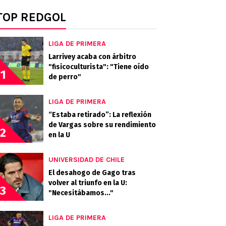
TOP REDGOL
LIGA DE PRIMERA
Larrivey acaba con árbitro
"fisicoculturista": "Tiene oído
1
de perro"
LIGA DE PRIMERA
“Estaba retirado”: La reflexión
de Vargas sobre su rendimiento
2
en la U
UNIVERSIDAD DE CHILE
El desahogo de Gago tras
volver al triunfo en la U:
3
"Necesitábamos..."
LIGA DE PRIMERA