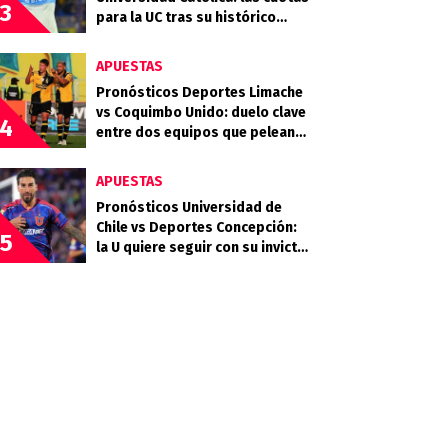
3
para la UC tras su histórico
triunfo en La Bombonera
APUESTAS
Pronósticos Deportes Limache
vs Coquimbo Unido: duelo clave
4
entre dos equipos que pelean
arriba
APUESTAS
Pronósticos Universidad de
Chile vs Deportes Concepción:
5
la U quiere seguir con su invicto
en casa