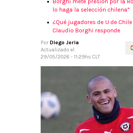
Borghi mete presión por la Roj
APUESTAS
lo haga la selección chilena”
Noticias
¿Qué jugadores de U de Chile
Guías
Claudio Borghi responde
Códigos
Pronósticos
Por
Diego Jeria
Apuesta del día
Actualizado el
Apuestas Mundial 2026
29/05/2026 - 11:29hs CLT