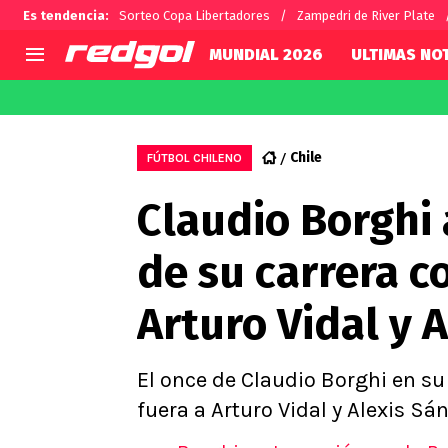
Es tendencia
:
Sorteo Copa Libertadores
Zampedri de River Plate
MUNDIAL 2026
ULTIMAS NOT
AGENDA
CHILE
MUNDO
Hoy en TV
Selección Chilena
Fútbol 
Chile
FÚTBOL CHILENO
Colo Colo
Darío O
Claudio Borghi 
U de Chile
Alexis 
U Católica
Carlos 
de su carrera c
Campeonato Nacional
Chileno
Primera B
Arturo Vidal y 
Segunda División
Copa Chile
Supercopa Chile
El once de Claudio Borghi en su
Campeonato Femenino
fuera a Arturo Vidal y Alexis Sá