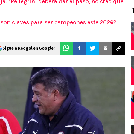
a: “Pellegrini deberá dar el paso, no creo que
 son claves para ser campeones este 2026?
Sigue a Redgol en Google!