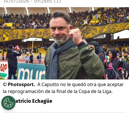
14/07/2026 - 09:28hs CLT
©
Photosport.
A Caputto no le quedó otra que aceptar
la reprogramación de la final de la Copa de la Liga.
Por
Patricio Echagüe
Sigue a Redgol en Google!