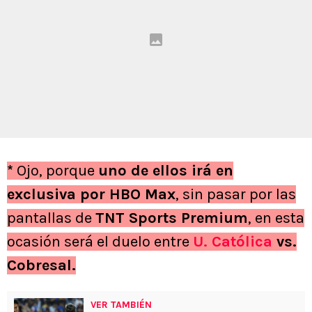
*
Ojo, porque
uno de ellos irá en
exclusiva por HBO Max
, sin pasar por las
pantallas de
TNT Sports Premium
, en esta
ocasión será el duelo entre
U. Católica
vs.
Cobresal.
VER TAMBIÉN