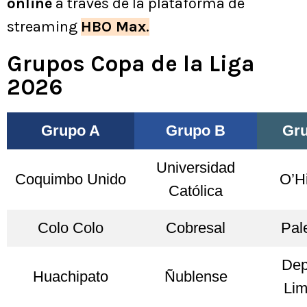
online
a través de la plataforma de
streaming
HBO Max
.
Grupos Copa de la Liga
2026
Grupo A
Grupo B
Gr
Universidad
Coquimbo Unido
O’H
Católica
Colo Colo
Cobresal
Pal
Dep
Huachipato
Ñublense
Li