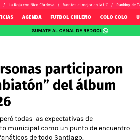
La Roja con Nico Córdova
Montes el mejor en la UC
Ranking de T
ICIAS
AGENDA
FUTBOL CHILENO
COLO COLO
U
SUMATE AL CANAL DE REDGOL
SUDAMÉRICA
EUROPA
Internacional
Copa Libertadores
Champions L
sorio
Copa Sudamericana
Europa Leag
ersonas participaron
Sánchez
Fútbol Argentino
Conference 
Palacios
Fútbol Brasileño
Ligue 1
mbiatón” del álbum
s por el mundo
Premier Leag
Serie A
26
La Liga
Bundesliga
uperó todas las expectativas de
into municipal como un punto de encuentro
 fanáticos de todo Santiago.