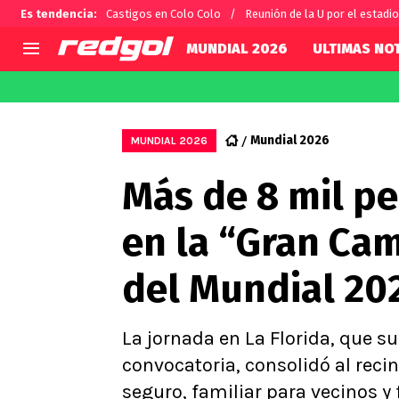
Es tendencia
:
Castigos en Colo Colo
Reunión de la U por el estadio
MUNDIAL 2026
ULTIMAS NOT
AGENDA
CHILE
MUNDO
Hoy en TV
Selección Chilena
Fútbol 
Mundial 2026
MUNDIAL 2026
Colo Colo
Darío O
Más de 8 mil p
U de Chile
Alexis 
U Católica
Carlos 
en la “Gran Ca
Campeonato Nacional
Chileno
Primera B
del Mundial 20
Segunda División
Copa Chile
Supercopa Chile
La jornada en La Florida, que s
Campeonato Femenino
convocatoria, consolidó al rec
seguro, familiar para vecinos y