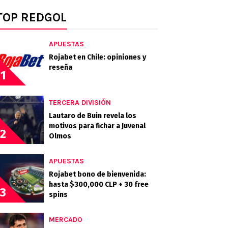
TOP REDGOL
APUESTAS
Rojabet en Chile: opiniones y
reseña
1
TERCERA DIVISIÓN
Lautaro de Buin revela los
motivos para fichar a Juvenal
2
Olmos
APUESTAS
Rojabet bono de bienvenida:
hasta $300,000 CLP + 30 free
3
spins
MERCADO