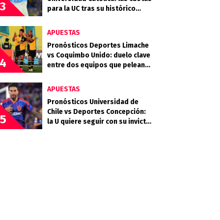
3
para la UC tras su histórico
triunfo en La Bombonera
APUESTAS
Pronósticos Deportes Limache
vs Coquimbo Unido: duelo clave
4
entre dos equipos que pelean
arriba
APUESTAS
Pronósticos Universidad de
Chile vs Deportes Concepción:
5
la U quiere seguir con su invicto
en casa