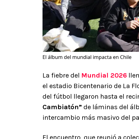
El álbum del mundial impacta en Chile
La fiebre del
Mundial 2026
lle
el estadio Bicentenario de La Fl
del fútbol llegaron hasta el rec
Cambiatón”
de láminas del ál
intercambio más masivo del pa
​El encuentro, que reunió a col