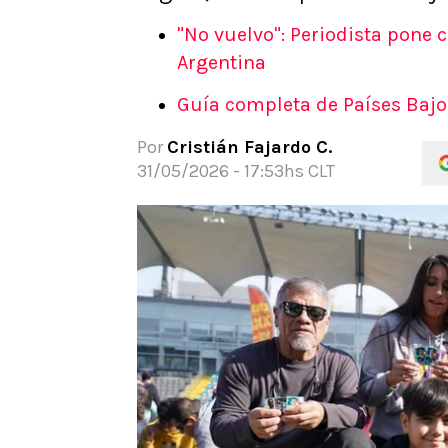
APUESTAS
"No vuelvo": Periodista pone c
Noticias
Argentina
Guías
Guía completa de Países Bajo
Códigos
Pronósticos
Por
Cristián Fajardo C.
Apuesta del día
31/05/2026 - 17:53hs CLT
Apuestas Mundial 2026