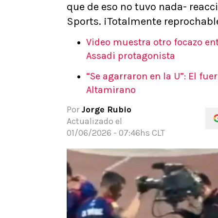
que de eso no tuvo nada- reac
APUESTAS
Sports. ¡Totalmente reprochabl
Noticias
Guías
Video muestra otro focazo en
Códigos
Assadi protagonista
Pronósticos
“Se agarraron en la U”: El fue
Apuesta del día
Altamirano
Por
Jorge Rubio
Actualizado el
01/06/2026 - 07:46hs CLT