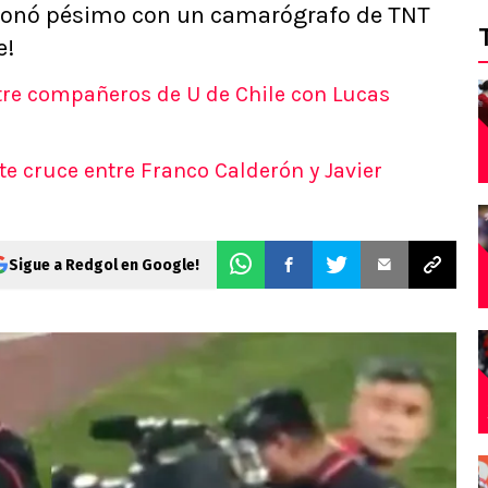
cionó pésimo con un camarógrafo de TNT
e!
tre compañeros de U de Chile con Lucas
rte cruce entre Franco Calderón y Javier
Sigue a Redgol en Google!