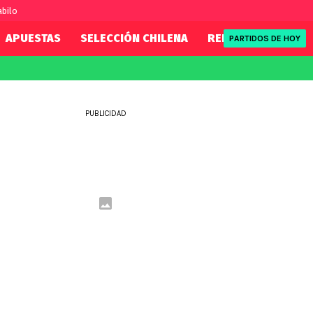
abilo
APUESTAS
SELECCIÓN CHILENA
REDSPORT
TENI
PARTIDOS DE HOY
FIFA
REDSPORT
eague
Mundial 2026
Tenis
PUBLICIDAD
ue
Eliminatorias
Formula 1
League
NBA
Rugby
ue
UFC
WWE
Boxeo