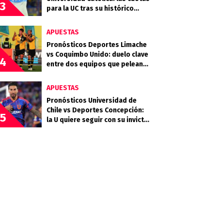
3
para la UC tras su histórico
triunfo en La Bombonera
APUESTAS
Pronósticos Deportes Limache
vs Coquimbo Unido: duelo clave
4
entre dos equipos que pelean
arriba
APUESTAS
Pronósticos Universidad de
Chile vs Deportes Concepción:
5
la U quiere seguir con su invicto
en casa