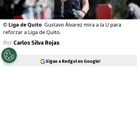
©
Liga de Quito
Gustavo Álvarez mira a la U para
reforzar a Liga de Quito.
Por
Carlos Silva Rojas
Sigue a Redgol en Google!
A pesar de los severos líos extradeportivos
por lo que atraviesa
Universidad de Chile
,
debido a la formalización de
Michael
Clark
, ex presidente de
Azul Azul
, el
equipo laico está teniendo buenos
resultados en la cancha.