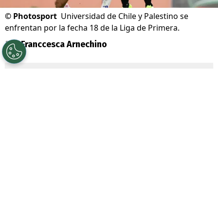
©
Photosport
Universidad de Chile y Palestino se
enfrentan por la fecha 18 de la Liga de Primera.
Por
Franccesca Arnechino
Sigue a Redgol en Google!
Universidad de Chile
junto a su
mainsponsor
Jugabet
, enfrenta a
Palestino
por la Fecha 18 de la Liga de
Primera, dos equipos que atraviesan un
gran presente en el torneo.
La U llega tras dos triunfos consecutivos y