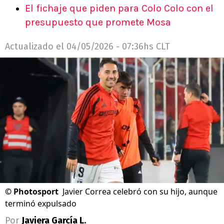
El fichaje que piden para Colo Colo con el
presupuesto que promete Mosa
Actualizado el
04/05/2026 - 07:36hs CLT
©
Photosport
Javier Correa celebró con su hijo, aunque
terminó expulsado
Por
Javiera García L.