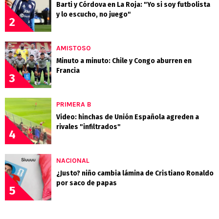
Barti y Córdova en La Roja: "Yo si soy futbolista
y lo escucho, no juego"
2
AMISTOSO
Minuto a minuto: Chile y Congo aburren en
Francia
3
PRIMERA B
Video: hinchas de Unión Española agreden a
rivales "infiltrados"
4
NACIONAL
¿Justo? niño cambia lámina de Cristiano Ronaldo
por saco de papas
5