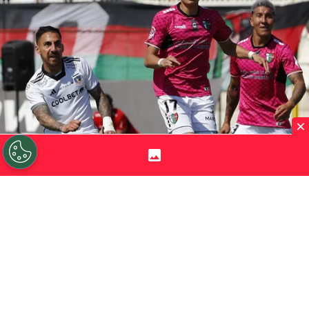
×
©
Felipe Zanca/Photosport.
Javier Correa le anotó un
golazo al Tino e Iván Román lo vio desde una posición
privilegiada.
Por
Jorge Rubio
Sigue a Redgol en Google!
Javier Correa
tuvo un solo enfrentamiento