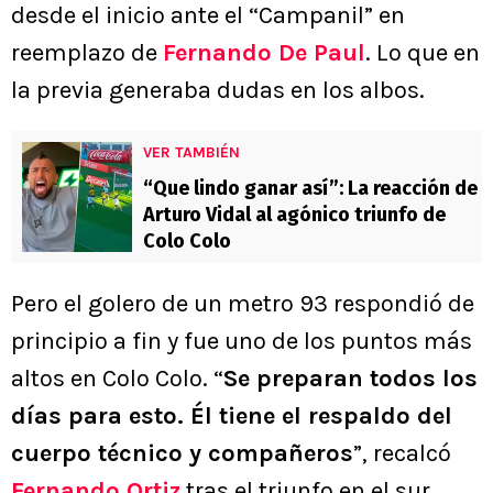
desde el inicio ante el “Campanil” en
reemplazo de
Fernando De Paul
. Lo que en
la previa generaba dudas en los albos.
VER TAMBIÉN
“Que lindo ganar así”: La reacción de
Arturo Vidal al agónico triunfo de
Colo Colo
Pero el golero de un metro 93 respondió de
principio a fin y fue uno de los puntos más
altos en Colo Colo. “
Se preparan todos los
días para esto. Él tiene el respaldo del
cuerpo técnico y compañeros
”, recalcó
Fernando Ortiz
tras el triunfo en el sur.