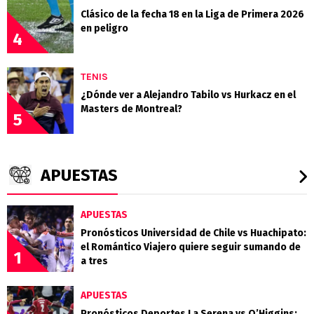
Clásico de la fecha 18 en la Liga de Primera 2026
en peligro
4
TENIS
¿Dónde ver a Alejandro Tabilo vs Hurkacz en el
Masters de Montreal?
5
APUESTAS
APUESTAS
Pronósticos Universidad de Chile vs Huachipato:
el Romántico Viajero quiere seguir sumando de
1
a tres
APUESTAS
Pronósticos Deportes La Serena vs O’Higgins: