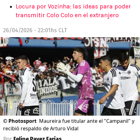
Locura por Vozinha: las ideas para poder
transmitir Colo Colo en el extranjero
26/04/2026 - 22:01hs CLT
©
Photosport
Maureira fue titular ante el "Campanil" y
recibió respaldo de Arturo Vidal
Por
Felipe Pavez Farías