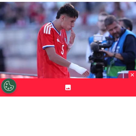
×
©
Carlos Rodrigues/Getty Images.
Iván Román tiene
muchas chances de seguir su carrera en Colo Colo.
Por
Jorge Rubio
Sigue a Redgol en Google!