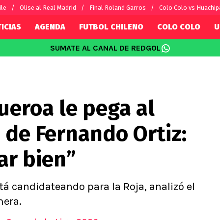
ile
Olise al Real Madrid
Final Roland Garros
Colo Colo vs Huachip
ICIAS
AGENDA
FUTBOL CHILENO
COLO COLO
U
SUMATE AL CANAL DE REDGOL
SUDAMÉRICA
EUROPA
Internacional
Copa Libertadores
Champions L
sorio
Copa Sudamericana
Europa Leag
ueroa le pega al
Sánchez
Fútbol Argentino
Conference 
Palacios
Fútbol Brasileño
Ligue 1
 de Fernando Ortiz:
s por el mundo
Premier Leag
Serie A
ar bien”
La Liga
Bundesliga
tá candidateando para la Roja, analizó el
mera.