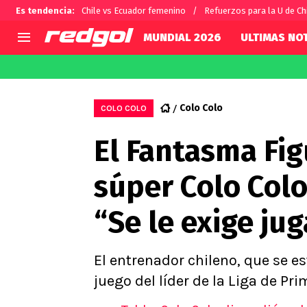
Es tendencia
:
Chile vs Ecuador femenino
Refuerzos para la U de Ch
MUNDIAL 2026
ULTIMAS NOT
AGENDA
CHILE
MUNDO
Hoy en TV
Selección Chilena
Fútbol 
Colo Colo
COLO COLO
Colo Colo
Darío O
El Fantasma Fig
U de Chile
Alexis 
U Católica
Carlos 
súper Colo Colo
Campeonato Nacional
Chileno
Primera B
“Se le exige jug
Segunda División
Copa Chile
Supercopa Chile
El entrenador chileno, que se es
Campeonato Femenino
juego del líder de la Liga de Pri