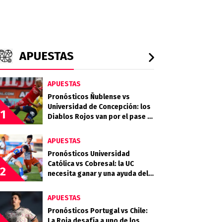
APUESTAS
APUESTAS
Pronósticos Ñublense vs
Universidad de Concepción: los
1
Diablos Rojos van por el pase a
la semifinal
APUESTAS
Pronósticos Universidad
Católica vs Cobresal: la UC
2
necesita ganar y una ayuda del
Campanil en la Copa de la Liga
APUESTAS
Pronósticos Portugal vs Chile:
La Roja desafía a uno de los