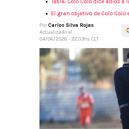
Tabla: Colo Colo dice adiós a 
APUESTAS
El gran objetivo de Colo Colo
Noticias
Guías
Por
Carlos Silva Rojas
Códigos
Actualizado el
Pronósticos
04/06/2026 - 22:03hs CLT
Apuesta del día
Apuestas Mundial 2026