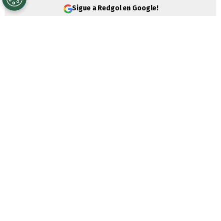
Sigue a Redgol en Google!
Una semana movida tuvo
Colo Colo
,
debido a la expectación que provocó la
llegada al país del arquero
Vozinha
, quien
tras su gran Mundial 2026 se sumó al líder
de la
Liga de Primera
.
El portero caboverdiano vivió frenéticos
días desde su arribo a Chile. Primero tuvo
un recibimiento multitudinario en el
aeropuerto. Luego vivió una nutrida
conferencia de prensa y tras ello tuvo una