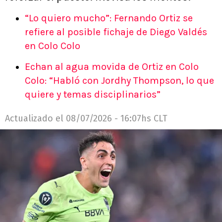
“Lo quiero mucho”: Fernando Ortiz se
refiere al posible fichaje de Diego Valdés
en Colo Colo
Echan al agua movida de Ortiz en Colo
Colo: “Habló con Jordhy Thompson, lo que
quiere y temas disciplinarios”
Actualizado el
08/07/2026 - 16:07hs CLT