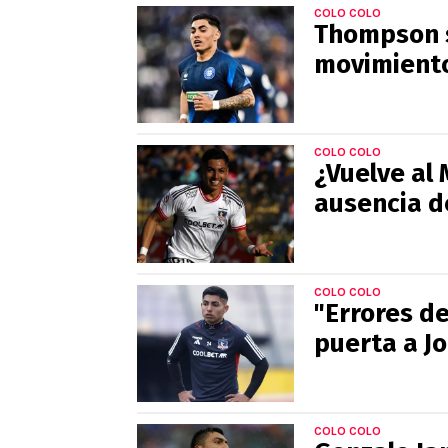
COLO COLO
Thompson s
movimiento
COLO COLO
¿Vuelve al
ausencia 
COLO COLO
"Errores de
puerta a J
COLO COLO