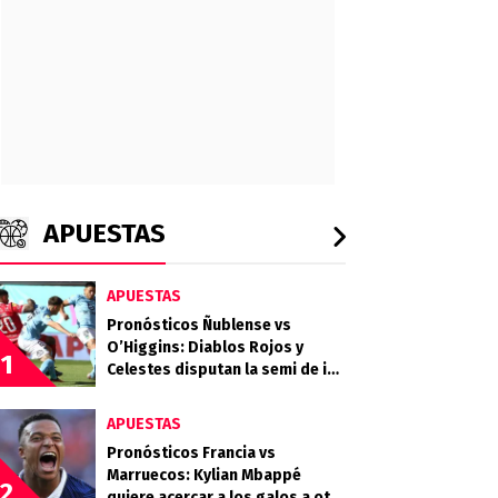
APUESTAS
APUESTAS
Pronósticos Ñublense vs
O’Higgins: Diablos Rojos y
1
Celestes disputan la semi de ida
de la Copa de la Liga
APUESTAS
Pronósticos Francia vs
Marruecos: Kylian Mbappé
2
quiere acercar a los galos a otra