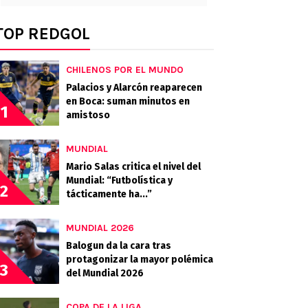
TOP REDGOL
CHILENOS POR EL MUNDO
Palacios y Alarcón reaparecen
en Boca: suman minutos en
1
amistoso
MUNDIAL
Mario Salas critica el nivel del
Mundial: “Futbolística y
2
tácticamente ha...”
MUNDIAL 2026
Balogun da la cara tras
protagonizar la mayor polémica
3
del Mundial 2026
COPA DE LA LIGA