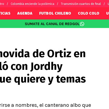
tro
Colombia enciende la polémica
Transmisión cuartos de final
L
ICIAS
AGENDA
FUTBOL CHILENO
COLO COLO
U
SUMATE AL CANAL DE REDGOL
SUDAMÉRICA
EUROPA
Internacional
Copa Libertadores
Champions L
sorio
Copa Sudamericana
Europa Leag
movida de Ortiz en
Sánchez
Fútbol Argentino
Conference 
Palacios
Fútbol Brasileño
Ligue 1
ló con Jordhy
s por el mundo
Premier Leag
Serie A
ue quiere y temas
La Liga
Bundesliga
erirse a nombres, el canterano albo que