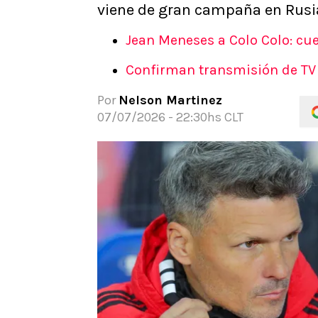
viene de gran campaña en Rusia
APUESTAS
Noticias
Jean Meneses a Colo Colo: cue
Guías
Confirman transmisión de TV p
Códigos
Pronósticos
Por
Nelson Martinez
Apuesta del día
07/07/2026 - 22:30hs CLT
Apuestas Mundial 2026