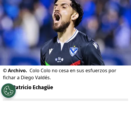
©
Archivo.
Colo Colo no cesa en sus esfuerzos por
fichar a Diego Valdés.
Por
Patricio Echagüe
Sigue a Redgol en Google!
Colo Colo
sigue explorando este
mercado