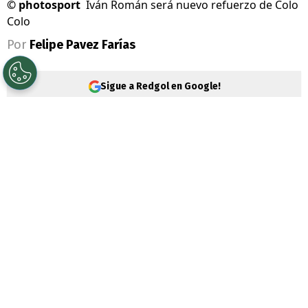
©
photosport
Iván Román será nuevo refuerzo de Colo
Colo
Por
Felipe Pavez Farías
Sigue a Redgol en Google!
Colo Colo
abrochó la llegada de
Vozinha
para el segundo semestre del 2026. Pero el
Cacique sigue activo en el
mercado de
fichajes
y todo apunta a que
Iván Román
será el nuevo refuerzo del Cacique.
Es que a horas de jugar por la Liga de
Primera ante Unión La Calera,
Fernando