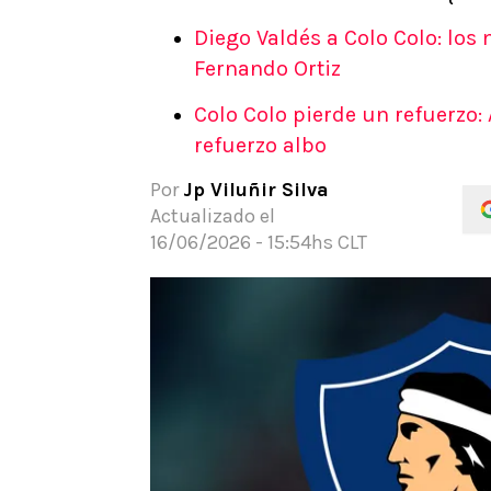
APUESTAS
Diego Valdés a Colo Colo: los 
Noticias
Fernando Ortiz
Guías
Colo Colo pierde un refuerzo:
Códigos
refuerzo albo
Pronósticos
Apuesta del día
Por
Jp Viluñir Silva
Apuestas Mundial 2026
Actualizado el
16/06/2026 - 15:54hs CLT