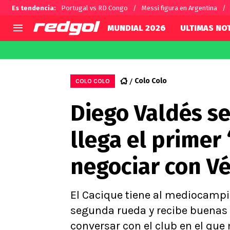
Es tendencia
:
Portugal vs RD Congo
Messi figura en Argentina
MUNDIAL 2026
ULTIMAS NOT
AGENDA
CHILE
MUNDO
Hoy en TV
Selección Chilena
Fútbol 
Colo Colo
COLO COLO
Colo Colo
Darío O
Diego Valdés se
U de Chile
Alexis 
U Católica
Carlos 
llega el primer
Campeonato Nacional
Chileno
Primera B
negociar con Vé
Segunda División
Copa Chile
Supercopa Chile
El Cacique tiene al mediocampi
Campeonato Femenino
segunda rueda y recibe buenas n
conversar con el club en el que 