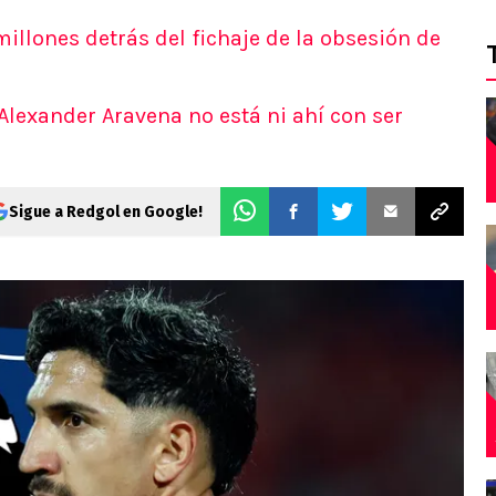
millones detrás del fichaje de la obsesión de
 Alexander Aravena no está ni ahí con ser
Sigue a Redgol en Google!