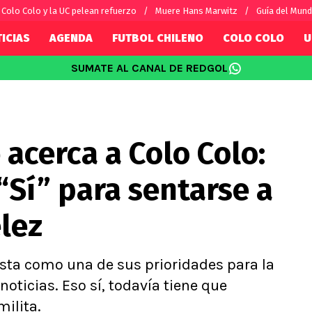
Colo Colo y la UC pelean refuerzo
Muere Hans Marwitz
Guía del Mund
ICIAS
AGENDA
FUTBOL CHILENO
COLO COLO
U
SUMATE AL CANAL DE REDGOL
SUDAMÉRICA
EUROPA
Internacional
Copa Libertadores
Champions L
sorio
Copa Sudamericana
Europa Leag
 acerca a Colo Colo:
Sánchez
Fútbol Argentino
Conference 
Palacios
Fútbol Brasileño
Ligue 1
 “Sí” para sentarse a
s por el mundo
Premier Leag
Serie A
lez
La Liga
Bundesliga
sta como una de sus prioridades para la
oticias. Eso sí, todavía tiene que
milita.