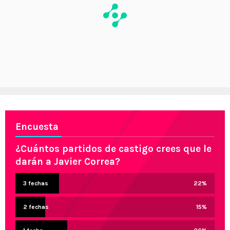
Encuesta
¿Cuántos partidos de castigo crees que le
darán a Javier Correa?
3 fechas
22
%
2 fechas
15
%