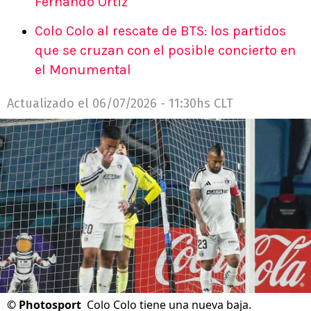
Fernando Ortiz
Colo Colo al rescate de BTS: los partidos
que se cruzan con el posible concierto en
el Monumental
Actualizado el
06/07/2026 - 11:30hs CLT
©
Photosport
Colo Colo tiene una nueva baja.