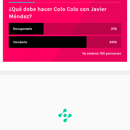
¿Qué debe hacer Colo Colo con Javier
Méndez?
Recuperarlo
31
%
Venderlo
69
%
Ya votaron 155 personas