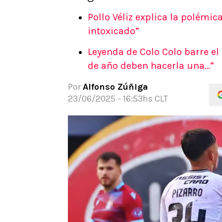
APUESTAS
Pollo Véliz explica la polémic
Noticias
intoxicado”
Guías
Leyenda de Colo Colo barre el 
Códigos
de año deben hacerla una…”
Pronósticos
Apuesta del día
Por
Alfonso Zúñiga
Apuestas Mundial 2026
23/06/2025 - 16:53hs CLT