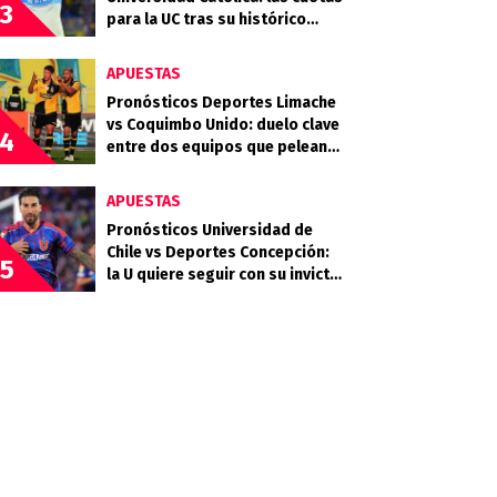
3
para la UC tras su histórico
triunfo en La Bombonera
APUESTAS
Pronósticos Deportes Limache
vs Coquimbo Unido: duelo clave
4
entre dos equipos que pelean
arriba
APUESTAS
Pronósticos Universidad de
Chile vs Deportes Concepción:
5
la U quiere seguir con su invicto
en casa