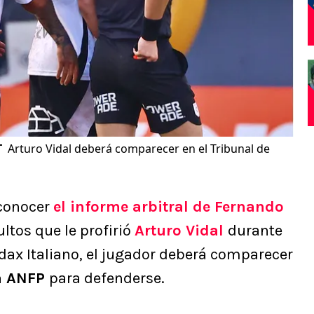
T
Arturo Vidal deberá comparecer en el Tribunal de
 conocer
el informe arbitral de
Fernando
ultos que le profirió
Arturo Vidal
durante
udax Italiano, el jugador deberá comparecer
a ANFP
para defenderse.