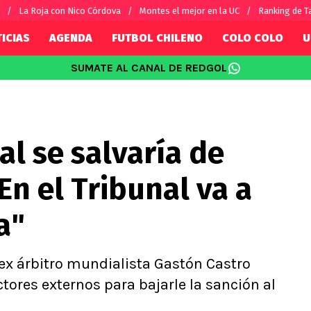
La Roja con Nico Córdova
Montes el mejor en la UC
Ranking de T
ICIAS
AGENDA
FUTBOL CHILENO
COLO COLO
U
SUMATE AL CANAL DE REDGOL
SUDAMÉRICA
EUROPA
Internacional
Copa Libertadores
Champions L
sorio
Copa Sudamericana
Europa Leag
al se salvaría de
Sánchez
Fútbol Argentino
Conference 
Palacios
Fútbol Brasileño
Ligue 1
En el Tribunal va a
s por el mundo
Premier Leag
Serie A
a"
La Liga
Bundesliga
ex árbitro mundialista Gastón Castro
tores externos para bajarle la sanción al