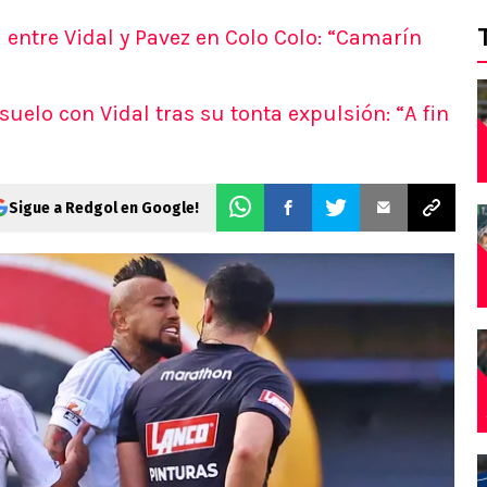
a entre Vidal y Pavez en Colo Colo: “Camarín
suelo con Vidal tras su tonta expulsión: “A fin
Sigue a Redgol en Google!