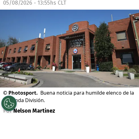
05/08/2026 - 13:55hs CLT
©
Photosport.
Buena noticia para humilde elenco de la
Segunda División.
Por
Nelson Martinez
Sigue a Redgol en Google!