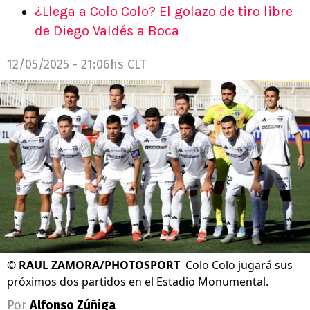
¿Llega a Colo Colo? El golazo de tiro libre
de Diego Valdés a Boca
12/05/2025 - 21:06hs CLT
©
RAUL ZAMORA/PHOTOSPORT
Colo Colo jugará sus
próximos dos partidos en el Estadio Monumental.
Por
Alfonso Zúñiga