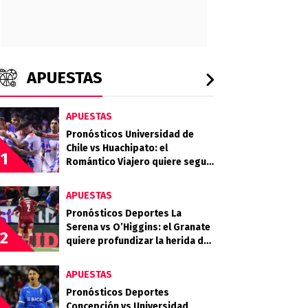
APUESTAS
APUESTAS
Pronósticos Universidad de
Chile vs Huachipato: el
1
Romántico Viajero quiere seguir
sumando de a tres
APUESTAS
Pronósticos Deportes La
Serena vs O’Higgins: el Granate
2
quiere profundizar la herida del
Celeste
APUESTAS
Pronósticos Deportes
Concepción vs Universidad