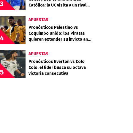
3
Católica: la UC visita a un rival
que llega en racha
APUESTAS
Pronósticos Palestino vs
Coquimbo Unido: los Piratas
4
quieren extender su invicto ante
los Árabes
APUESTAS
Pronósticos Everton vs Colo
Colo: el líder busca su octava
5
victoria consecutiva