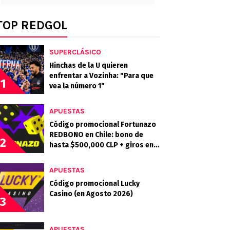
TOP REDGOL
SUPERCLÁSICO
Hinchas de la U quieren
enfrentar a Vozinha: "Para que
1
vea la número 1"
APUESTAS
Código promocional Fortunazo
REDBONO en Chile: bono de
2
hasta $500,000 CLP + giros en
la Gran Rueda
APUESTAS
Código promocional Lucky
Casino (en Agosto 2026)
3
APUESTAS