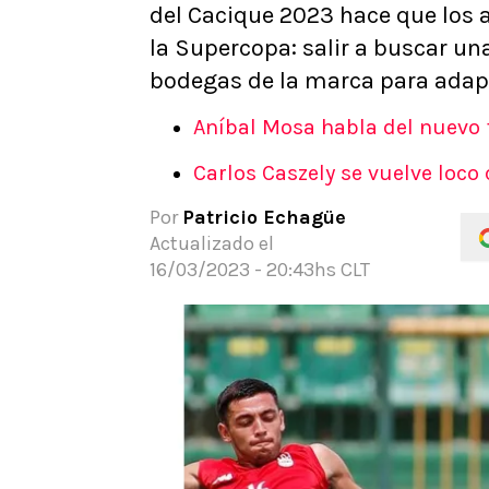
del Cacique 2023 hace que los al
APUESTAS
la Supercopa: salir a buscar un
Noticias
bodegas de la marca para adapt
Guías
Códigos
Aníbal Mosa habla del nuevo f
Pronósticos
Carlos Caszely se vuelve loco c
Apuesta del día
Por
Patricio Echagüe
Actualizado el
16/03/2023 - 20:43hs CLT