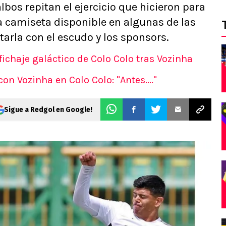
bos repitan el ejercicio que hicieron para
a camiseta disponible en algunas de las
arla con el escudo y los sponsors.
ichaje galáctico de Colo Colo tras Vozinha
on Vozinha en Colo Colo: "Antes...."
Sigue a Redgol en Google!