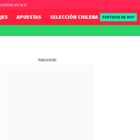
stellón en la U
JES
APUESTAS
SELECCIÓN CHILENA
REDSPORT
PARTIDOS DE HOY
FIFA
REDSPORT
eague
Eliminatorias
Tenis
ue
Formula 1
PUBLICIDAD
League
NBA
Rugby
ue
UFC
WWE
Boxeo