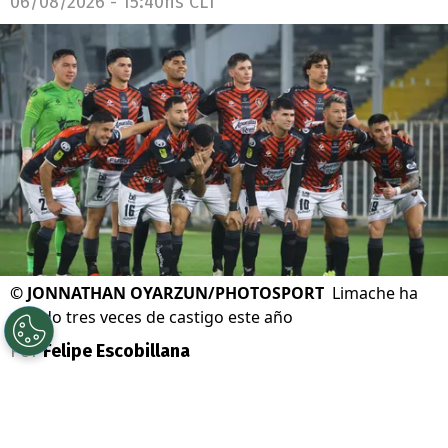
06/08/2026 - 15:40hs CLT
©
JONNATHAN OYARZUN/PHOTOSPORT
Limache ha
zafado tres veces de castigo este año
Por
Felipe Escobillana
Sigue a Redgol en Google!