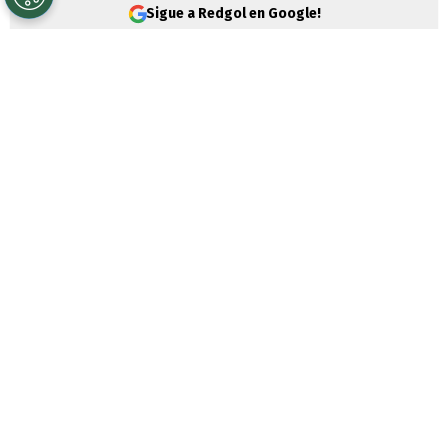
Sigue a Redgol en Google!
El 2026 es un año que quiere olvidar los
hinchas de
Rangers de Talca
, porque el
calvario del elenco piducano en la
Liga de
Ascenso
no tiene fin, porque sigue sin
ganar en toda la temporada de la
Primera
B
.
El cuadro talquino quería sumar su
primera victoria del año en el estadio
Fiscal, para así intentar respirar un poco en
la última posición de la tabla, sin embargo,