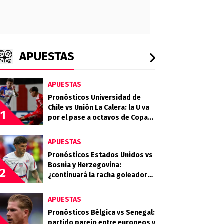
APUESTAS
APUESTAS
Pronósticos Universidad de
Chile vs Unión La Calera: la U va
1
por el pase a octavos de Copa
Chile
APUESTAS
Pronósticos Estados Unidos vs
Bosnia y Herzegovina:
2
¿continuará la racha goleadora
del anfitrión?
APUESTAS
Pronósticos Bélgica vs Senegal:
partido parejo entre europeos y