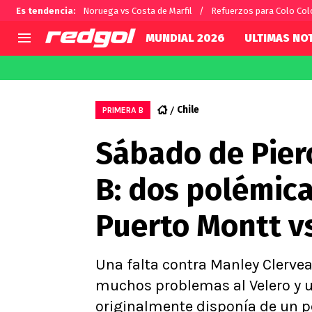
Es tendencia
:
Noruega vs Costa de Marfil
Refuerzos para Colo Col
MUNDIAL 2026
ULTIMAS NOT
AGENDA
CHILE
MUNDO
Hoy en TV
Selección Chilena
Fútbol 
Chile
PRIMERA B
Colo Colo
Darío O
Sábado de Pier
U de Chile
Alexis 
U Católica
Carlos 
B: dos polémica
Campeonato Nacional
Chileno
Primera B
Puerto Montt v
Segunda División
Copa Chile
Supercopa Chile
Una falta contra Manley Clervea
Campeonato Femenino
muchos problemas al Velero y un
originalmente disponía de un pe