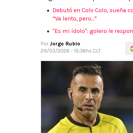
APUESTAS
Debutó en Colo Colo, sueña c
Noticias
“Va lento, pero…”
Guías
"Es mi ídolo": golero le respo
Códigos
Pronósticos
Por
Jorge Rubio
Apuesta del día
29/03/2026 - 15:36hs CLT
Apuestas Mundial 2026