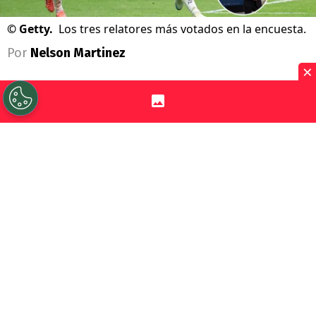
©
Getty.
Los tres relatores más votados en la encuesta.
Por
Nelson Martinez
×
Sigue a Redgol en Google!
Se viene la última semana del
Mundial
2026
y en Chile se ha vivido con gran fervor
pese a que la selección no participó. Es ahí
donde una
reciente encuesta Cadem
habló de la locura nacional por el
torneo
y los relatores favoritos.