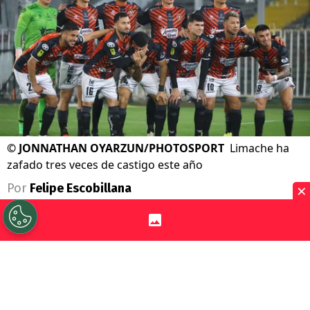
©
JONNATHAN OYARZUN/PHOTOSPORT
Limache ha
zafado tres veces de castigo este año
×
Por
Felipe Escobillana
Sigue a Redgol en Google!
Si bien deportivamente
Deportes Limache
ha tenido un año positivo, a pesar de ir de