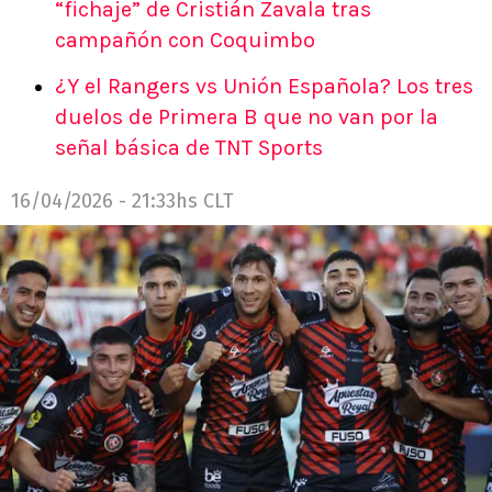
“fichaje” de Cristián Zavala tras
campañón con Coquimbo
¿Y el Rangers vs Unión Española? Los tres
duelos de Primera B que no van por la
señal básica de TNT Sports
16/04/2026 - 21:33hs CLT