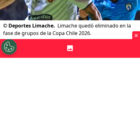
©
Deportes Limache.
Limache quedó eliminado en la
fase de grupos de la Copa Chile 2026.
×
Por
Patricio Echagüe
Sigue a Redgol en Google!
Deportes Limache
sigue acumulando
malos resultados en medio de esta mala
racha que lo aqueja en las últimas
semanas. Y es que los tomateros además,
de ir perdiendo terreno en la
Liga de