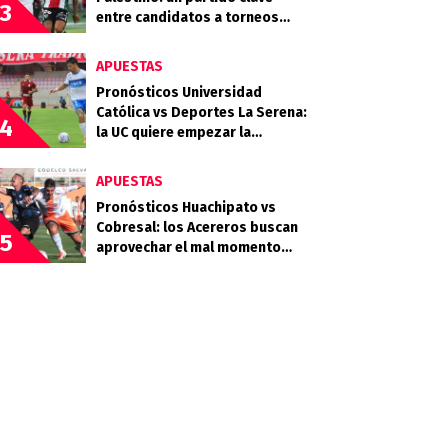
3
entre candidatos a torneos
internacionales
APUESTAS
Pronósticos Universidad
Católica vs Deportes La Serena:
4
la UC quiere empezar la
segunda rueda con fuerza
APUESTAS
Pronósticos Huachipato vs
Cobresal: los Acereros buscan
5
aprovechar el mal momento
minero