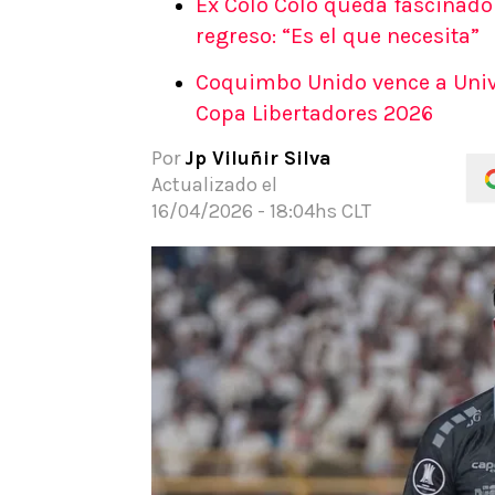
Ex Colo Colo queda fascinado 
APUESTAS
regreso: “Es el que necesita”
Noticias
Coquimbo Unido vence a Univer
Guías
Copa Libertadores 2026
Códigos
Pronósticos
Por
Jp Viluñir Silva
Apuesta del día
Actualizado el
16/04/2026 - 18:04hs CLT