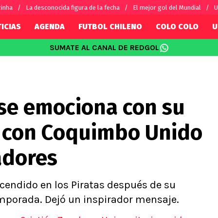
zinha
La desconocida figura de la fecha
El mejor gol del Mundial
U
ICIAS
AGENDA
FUTBOL CHILENO
COLO COLO
U
SUMATE AL CANAL DE REDGOL
SUDAMÉRICA
EUROPA
Internacional
Copa Libertadores
Champions L
sorio
Copa Sudamericana
Europa Leag
 se emociona con su
Sánchez
Fútbol Argentino
Conference 
Palacios
Fútbol Brasileño
Ligue 1
 con Coquimbo Unido
s por el mundo
Premier Leag
Serie A
adores
La Liga
Bundesliga
ncendido en los Piratas después de su
mporada. Dejó un inspirador mensaje.