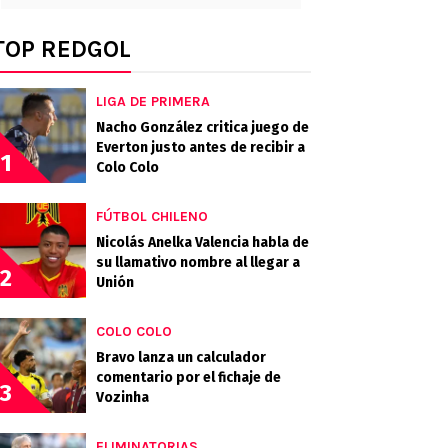
TOP REDGOL
LIGA DE PRIMERA
Nacho González critica juego de
Everton justo antes de recibir a
1
Colo Colo
FÚTBOL CHILENO
Nicolás Anelka Valencia habla de
su llamativo nombre al llegar a
2
Unión
COLO COLO
Bravo lanza un calculador
comentario por el fichaje de
3
Vozinha
ELIMINATORIAS