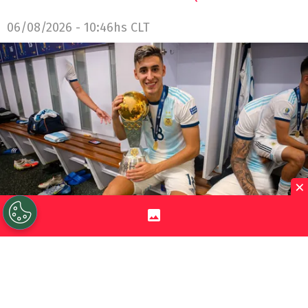
06/08/2026 - 10:46hs CLT
×
©
Instagram y retocada con Gemini IA.
Este zurdo
fue parte del equipo de Argentina que ganó el
Preolímpico Sub 23 en 2020.
Por
Jorge Rubio