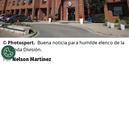
©
Photosport.
Buena noticia para humilde elenco de la
Segunda División.
Por
Nelson Martinez
Sigue a Redgol en Google!
Se acabó la teleserie que terminó con lío
judicial en el
fútbol chileno
. Ahí, dos
equipos se enfrentaron en los escritorios a
raíz de los
derechos de formación del