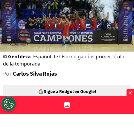
©
Gentileza
Español de Osorno ganó el primer título
de la temporada.
Por
Carlos Silva Rojas
×
Sigue a Redgol en Google!
CD Español de Osorno
conquistó la Super
Copa Chery by Cecinas Llanquihue 2026