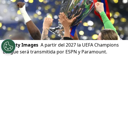
©
Getty Images
A partir del 2027 la UEFA Champions
League será transmitida por ESPN y Paramount.
Por
Franco Abatte
Sigue a Redgol en Google!
Un verdadero
batacazo televisivo
se dio a
conocer en los últimos días y es que
en
Chile
y en gran parte de Latinoamérica
es