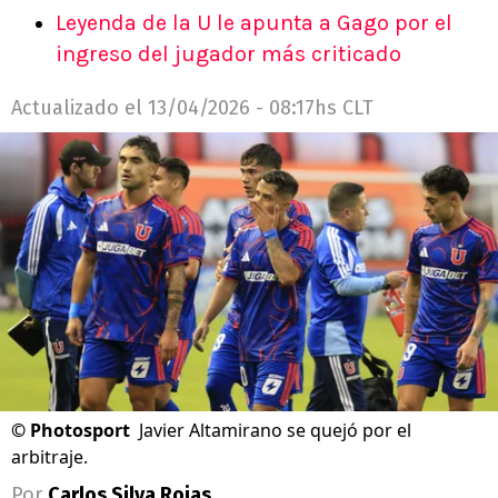
Leyenda de la U le apunta a Gago por el
ingreso del jugador más criticado
Actualizado el
13/04/2026 - 08:17hs CLT
©
Photosport
Javier Altamirano se quejó por el
arbitraje.
Por
Carlos Silva Rojas