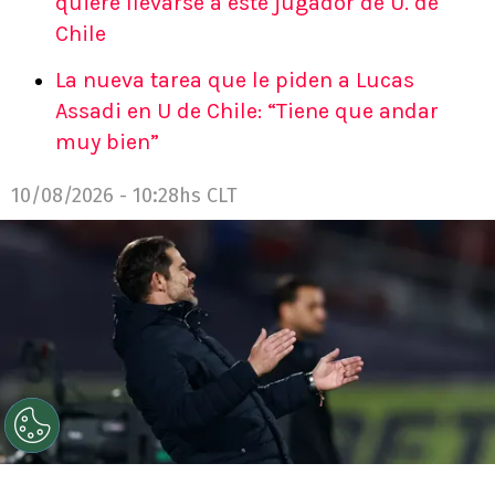
quiere llevarse a este jugador de U. de
Chile
La nueva tarea que le piden a Lucas
Assadi en U de Chile: “Tiene que andar
muy bien”
10/08/2026 - 10:28hs CLT