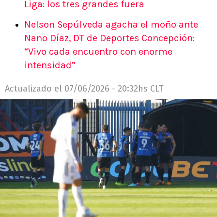
Liga: los tres grandes fuera
Nelson Sepúlveda agacha el moño ante
Nano Díaz, DT de Deportes Concepción:
“Vivo cada encuentro con enorme
intensidad”
Actualizado el
07/06/2026 - 20:32hs CLT