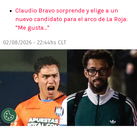
Claudio Bravo sorprende y elige a un
nuevo candidato para el arco de La Roja:
“Me gusta…”
02/08/2026 - 22:44hs CLT
©
Photosport.
Christian Bravo tuvo palabras positivas