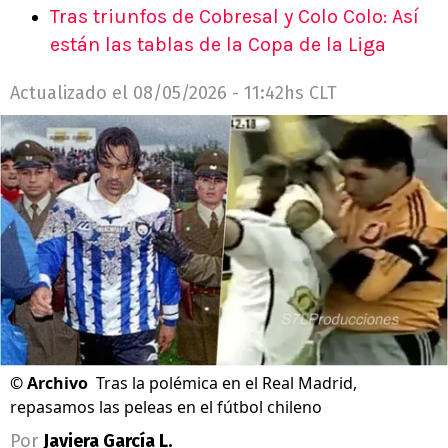
Tras triunfos de Cobresal y Colo Colo: Así
están las tablas de la Copa de la Liga
Actualizado el
08/05/2026 - 11:42hs CLT
©
Archivo
Tras la polémica en el Real Madrid,
repasamos las peleas en el fútbol chileno
Por
Javiera García L.