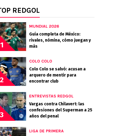
TOP REDGOL
MUNDIAL 2026
Guía completa de México:
rivales, nómina, cómo juegan y
1
más
COLO COLO
Colo Colo se salvó: acusan a
arquero de mentir para
2
encontrar club
ENTREVISTAS REDGOL
Vargas contra Chilavert: las
confesiones del Superman a 25
3
años del penal
LIGA DE PRIMERA