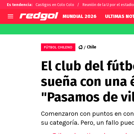
Es tendencia
:
Castigos en Colo Colo
Reunión de la U por el estadio
MUNDIAL 2026
ULTIMAS NOT
AGENDA
CHILE
MUNDO
Hoy en TV
Selección Chilena
Fútbol 
Chile
FÚTBOL CHILENO
Colo Colo
Darío O
El club del fútb
U de Chile
Alexis 
U Católica
Carlos 
sueña con una 
Campeonato Nacional
Chileno
Primera B
"Pasamos de vi
Segunda División
Copa Chile
Supercopa Chile
Comenzaron con puntos en cont
Campeonato Femenino
su categoría. Pero, un fallo pue