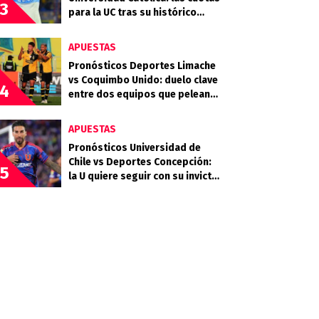
3
para la UC tras su histórico
triunfo en La Bombonera
APUESTAS
Pronósticos Deportes Limache
vs Coquimbo Unido: duelo clave
4
entre dos equipos que pelean
arriba
APUESTAS
Pronósticos Universidad de
Chile vs Deportes Concepción:
5
la U quiere seguir con su invicto
en casa