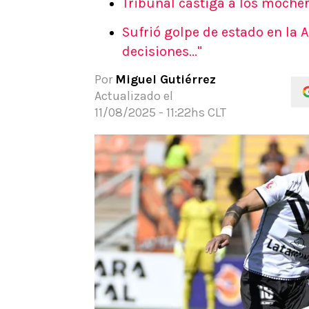
Tribunal castiga a los mochero
APUESTAS
Sufrió golpe de estado en la 
Noticias
decisiones..."
Guías
Códigos
Por
Miguel Gutiérrez
Pronósticos
Actualizado el
Apuesta del día
11/08/2025 - 11:22hs CLT
Apuestas Mundial 2026