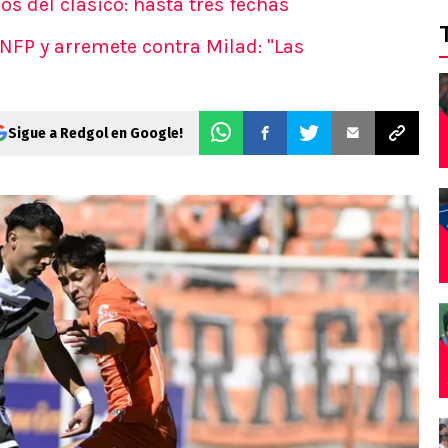
s del clásico: hasta tres fechas
ANFP y arremete contra Milad: "Las
Sigue a Redgol en Google!