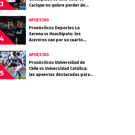
3
Cacique no quiere perder de
vista la cima
APUESTAS
Pronósticos Deportes La
Serena vs Huachipato: los
4
Acereros van por su cuarto
triunfo consecutivo
APUESTAS
Pronósticos Universidad de
Chile vs Universidad Católica:
5
las apuestas destacadas para
el Clásico Universitario