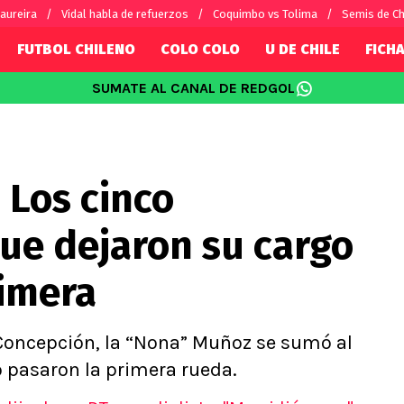
aureira
Vidal habla de refuerzos
Coquimbo vs Tolima
Semis de C
FUTBOL CHILENO
COLO COLO
U DE CHILE
FICHA
SUMATE AL CANAL DE REDGOL
SUDAMÉRICA
EUROPA
Internacional
Copa Libertadores
Champions L
sorio
Copa Sudamericana
Europa Leag
 Los cinco
Sánchez
Fútbol Argentino
Conference 
Palacios
Fútbol Brasileño
Ligue 1
ue dejaron su cargo
s por el mundo
Premier Leag
Serie A
rimera
La Liga
Bundesliga
 Concepción, la “Nona” Muñoz se sumó al
 pasaron la primera rueda.