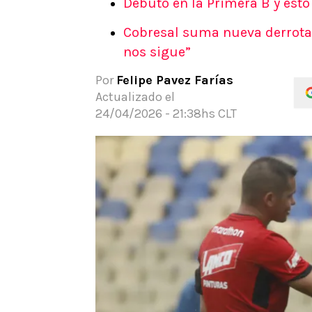
Debutó en la Primera B y esto 
APUESTAS
Cobresal suma nueva derrota 
Noticias
nos sigue”
Guías
Códigos
Por
Felipe Pavez Farías
Pronósticos
Actualizado el
Apuesta del día
24/04/2026 - 21:38hs CLT
Apuestas Mundial 2026