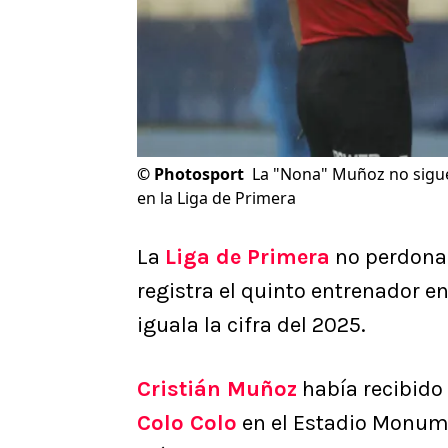
©
Photosport
La "Nona" Muñoz no sigue
en la Liga de Primera
La
Liga de Primera
no perdona y
registra el quinto entrenador e
iguala la cifra del 2025.
Cristián Muñoz
había recibido 
Colo Colo
en el Estadio Monume