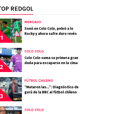
TOP REDGOL
MERCADO
Sonó en Colo Colo, peleó a lo
Rocky y ahora sufre duro revés
1
COLO COLO
Colo Colo suma su primera gran
duda para escaparse en la cima
2
FÚTBOL CHILENO
“Mataron las...”: Diagnóstico de
gurú de la BBC al fútbol chileno
3
COLO COLO