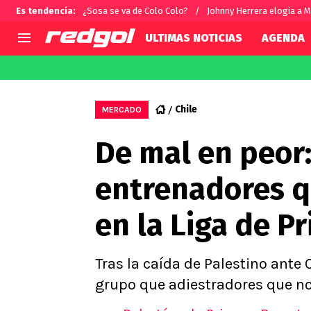
Es tendencia
:
¿Sosa se va de Colo Colo?
Johnny Herrera elogia a M
ULTIMAS NOTICIAS
AGENDA
AGENDA
CHILE
MUNDO
Hoy en TV
Selección Chilena
Fútbol 
Chile
MERCADO
Colo Colo
Darío O
De mal en peor:
U de Chile
Alexis 
U Católica
Carlos 
entrenadores q
Campeonato Nacional
Chileno
Primera B
en la Liga de P
Segunda División
Copa Chile
Supercopa Chile
Tras la caída de Palestino ante
Campeonato Femenino
grupo que adiestradores que no