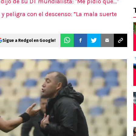
dijo de su DT mundialista: "Me pidió que..."
y peligra con el descenso: “La mala suerte
Sigue a Redgol en Google!