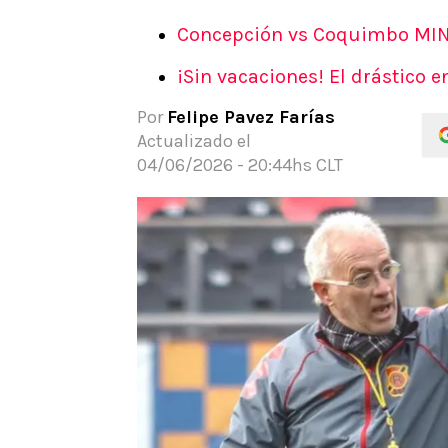
APUESTAS
Concepción vs Coquimbo MINU
Noticias
¡Sin vacaciones! El drástico 
Guías
Códigos
Por
Felipe Pavez Farías
Pronósticos
Actualizado el
Apuesta del día
04/06/2026 - 20:44hs CLT
Apuestas Mundial 2026