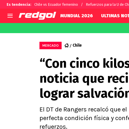
Es tendencia
:
Chile vs Ecuador femenino
Refuerzos para la U de Ch
MUNDIAL 2026
ULTIMAS NOT
AGENDA
CHILE
MUNDO
Hoy en TV
Selección Chilena
Fútbol 
Chile
MERCADO
Colo Colo
Darío O
“Con cinco kilo
U de Chile
Alexis 
U Católica
Carlos 
noticia que rec
Campeonato Nacional
Chileno
Primera B
lograr salvació
Segunda División
Copa Chile
Supercopa Chile
El DT de Rangers recalcó que el
Campeonato Femenino
perfecta condición física y co
refuerzos.