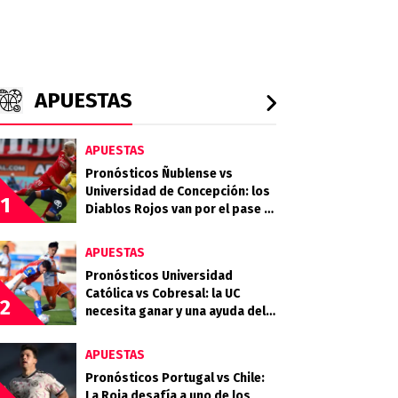
APUESTAS
APUESTAS
Pronósticos Ñublense vs
Universidad de Concepción: los
1
Diablos Rojos van por el pase a
la semifinal
APUESTAS
Pronósticos Universidad
Católica vs Cobresal: la UC
2
necesita ganar y una ayuda del
Campanil en la Copa de la Liga
APUESTAS
Pronósticos Portugal vs Chile:
La Roja desafía a uno de los