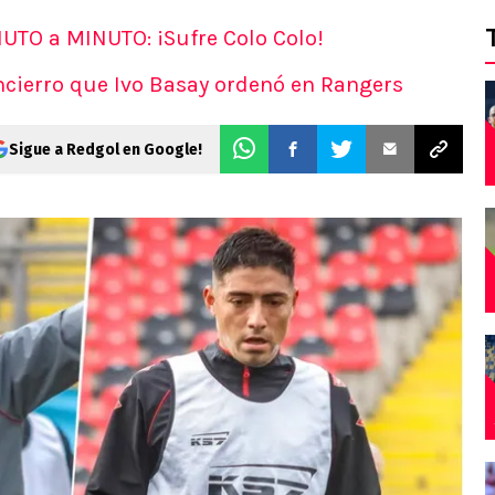
TO a MINUTO: ¡Sufre Colo Colo!
encierro que Ivo Basay ordenó en Rangers
Sigue a Redgol en Google!